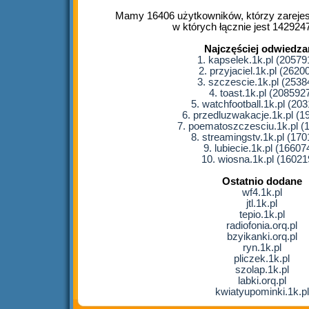
Mamy 16406 użytkowników, którzy zarejest
w których łącznie jest 142924
Najczęściej odwiedza
1. kapselek.1k.pl (20579
2. przyjaciel.1k.pl (2620
3. szczescie.1k.pl (2538
4. toast.1k.pl (208592
5. watchfootball.1k.pl (20
6. przedluzwakacje.1k.pl (1
7. poematoszczesciu.1k.pl (
8. streamingstv.1k.pl (17
9. lubiecie.1k.pl (16607
10. wiosna.1k.pl (16021
Ostatnio dodane
wf4.1k.pl
jtl.1k.pl
tepio.1k.pl
radiofonia.orq.pl
bzyikanki.orq.pl
ryn.1k.pl
pliczek.1k.pl
szolap.1k.pl
labki.orq.pl
kwiatyupominki.1k.pl