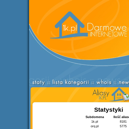
Statystyki
Subdomena
Ilość alia
1k.pl
8181
orq.pl
5775